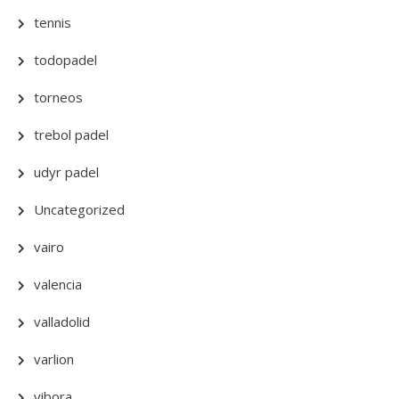
tennis
todopadel
torneos
trebol padel
udyr padel
Uncategorized
vairo
valencia
valladolid
varlion
vibora