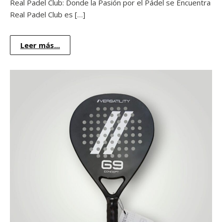
Real Padel Club: Donde la Pasión por el Pádel se Encuentra
Real Padel Club es […]
Leer más...