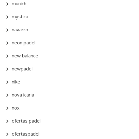
munich
mystica
navarro
neon padel
new balance
newpadel
nike
nova icaria
nox
ofertas padel
ofertaspadel