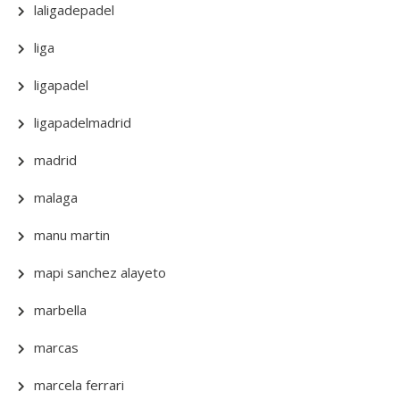
laligadepadel
liga
ligapadel
ligapadelmadrid
madrid
malaga
manu martin
mapi sanchez alayeto
marbella
marcas
marcela ferrari