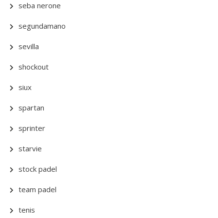
seba nerone
segundamano
sevilla
shockout
siux
spartan
sprinter
starvie
stock padel
team padel
tenis