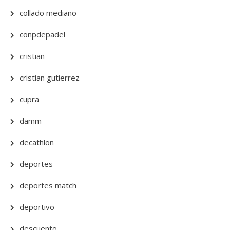
collado mediano
conpdepadel
cristian
cristian gutierrez
cupra
damm
decathlon
deportes
deportes match
deportivo
descuento