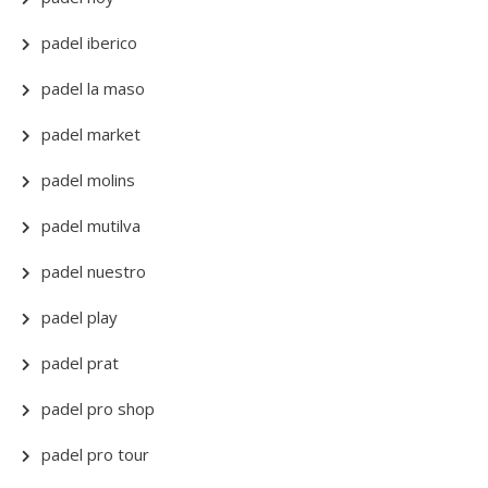
padel iberico
padel la maso
padel market
padel molins
padel mutilva
padel nuestro
padel play
padel prat
padel pro shop
padel pro tour