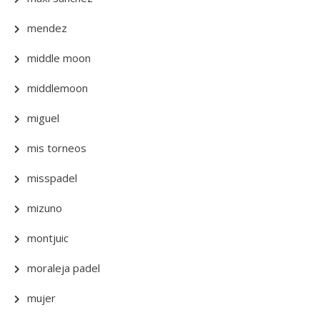
mendez
middle moon
middlemoon
miguel
mis torneos
misspadel
mizuno
montjuic
moraleja padel
mujer