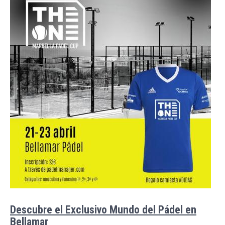
Descubre el Exclusivo Mundo del Pádel en
Bellamar