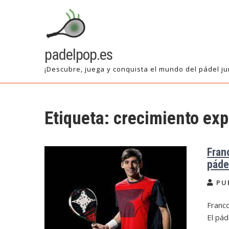
Saltar
al
contenido
padelpop.es
¡Descubre, juega y conquista el mundo del pádel ju
Etiqueta:
crecimiento exp
Fran
páde
PU
Franco
El pád