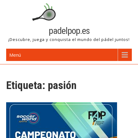
Saltar
al
contenido
padelpop.es
¡Descubre, juega y conquista el mundo del pádel juntos!
Menú
Etiqueta:
pasión