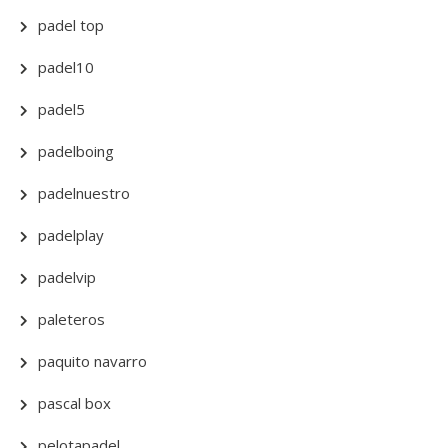
padel top
padel10
padel5
padelboing
padelnuestro
padelplay
padelvip
paleteros
paquito navarro
pascal box
pelotapadel