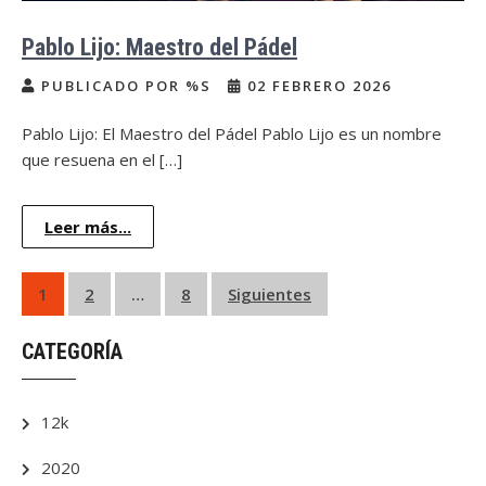
Pablo Lijo: Maestro del Pádel
PUBLICADO POR %S
02 FEBRERO 2026
Pablo Lijo: El Maestro del Pádel Pablo Lijo es un nombre
que resuena en el […]
Leer más...
Paginación
1
2
…
8
Siguientes
de
CATEGORÍA
entradas
12k
2020