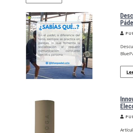
Desc
Páde
PU
Descub
BlueP
Le
Inno
Elec
PU
Artícu