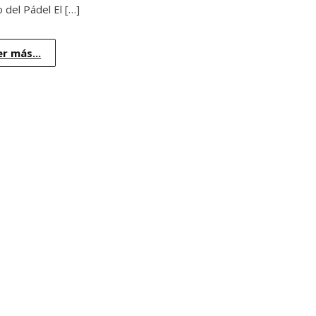
del Pádel El […]
er más...