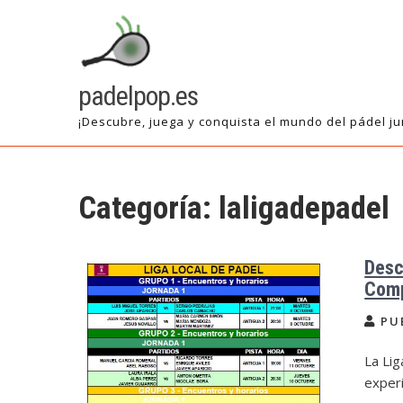
Saltar
al
contenido
padelpop.es
¡Descubre, juega y conquista el mundo del pádel ju
Categoría:
laligadepadel
Desc
Comp
PU
La Lig
exper