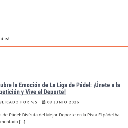
ntos!
ubre la Emoción de La Liga de Pádel: ¡Únete a la
etición y Vive el Deporte!
BLICADO POR %S
03 JUNIO 2026
a de Pádel: Disfruta del Mejor Deporte en la Pista El pádel ha
imentado […]