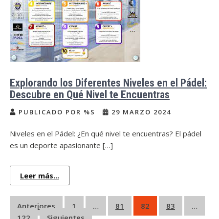
Explorando los Diferentes Niveles en el Pádel:
Descubre en Qué Nivel te Encuentras
PUBLICADO POR %S
29 MARZO 2024
Niveles en el Pádel: ¿En qué nivel te encuentras? El pádel
es un deporte apasionante […]
Leer más...
Paginación
Anteriores
1
…
81
82
83
…
122
Siguientes