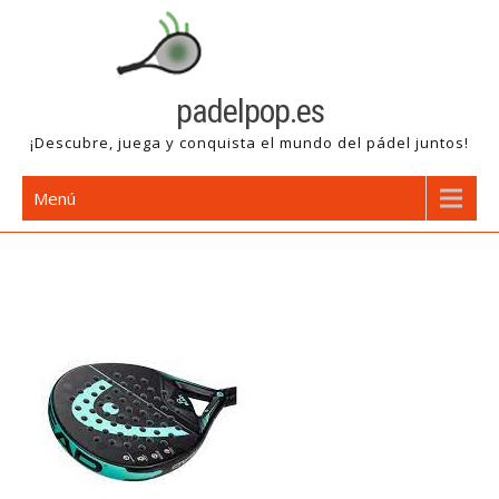
Saltar
al
contenido
padelpop.es
¡Descubre, juega y conquista el mundo del pádel juntos!
Menú