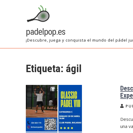
Saltar
al
contenido
padelpop.es
¡Descubre, juega y conquista el mundo del pádel ju
Etiqueta:
ágil
Desc
Expe
PU
Descub
una v