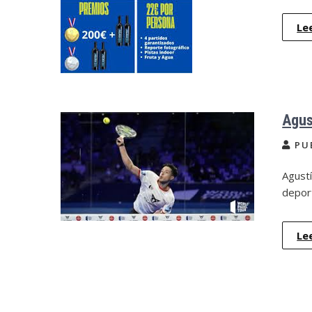
Le
Agus
PU
Agustí
depor
Le