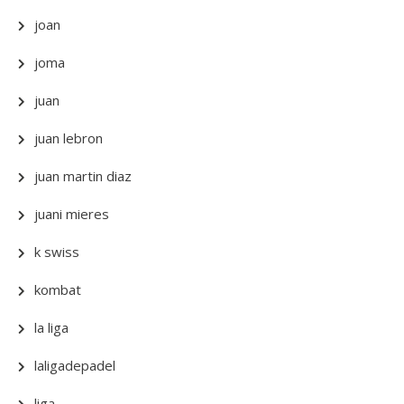
joan
joma
juan
juan lebron
juan martin diaz
juani mieres
k swiss
kombat
la liga
laligadepadel
liga