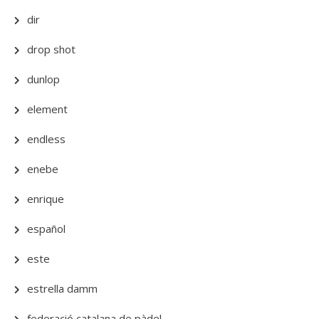
dir
drop shot
dunlop
element
endless
enebe
enrique
español
este
estrella damm
federació catalana de pàdel