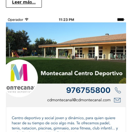
Leer más...