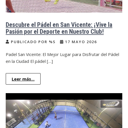
Descubre el Pádel en San Vicente: ¡Vive la
Pasión por el Deporte en Nuestro Club!
PUBLICADO POR %S
17 MAYO 2026
Padel San Vicente: El Mejor Lugar para Disfrutar del Pádel
en la Ciudad El pádel […]
Leer más...