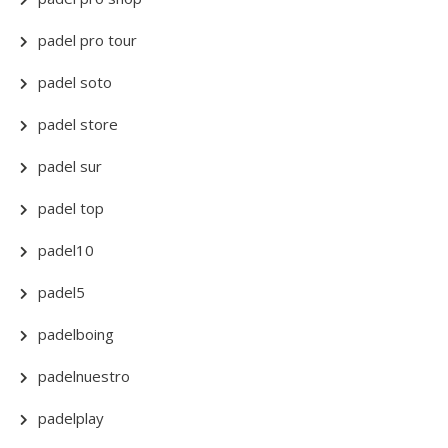
padel pro tour
padel soto
padel store
padel sur
padel top
padel10
padel5
padelboing
padelnuestro
padelplay