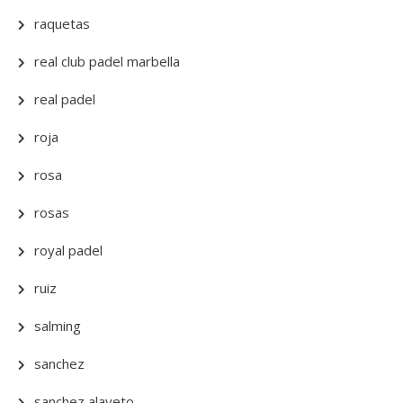
raquetas
real club padel marbella
real padel
roja
rosa
rosas
royal padel
ruiz
salming
sanchez
sanchez alayeto