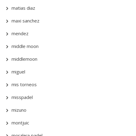
matias diaz
maxi sanchez
mendez
middle moon
middlemoon
miguel
mis torneos
misspadel
mizuno
montjuic
moraleja padel