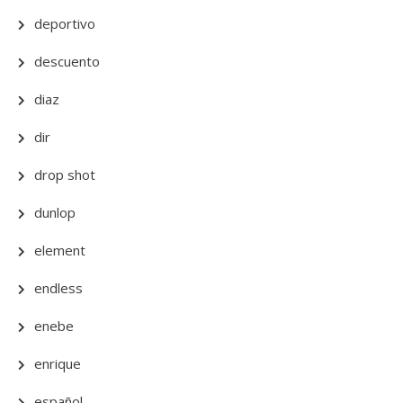
deportivo
descuento
diaz
dir
drop shot
dunlop
element
endless
enebe
enrique
español