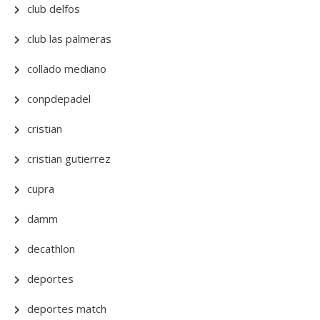
club delfos
club las palmeras
collado mediano
conpdepadel
cristian
cristian gutierrez
cupra
damm
decathlon
deportes
deportes match