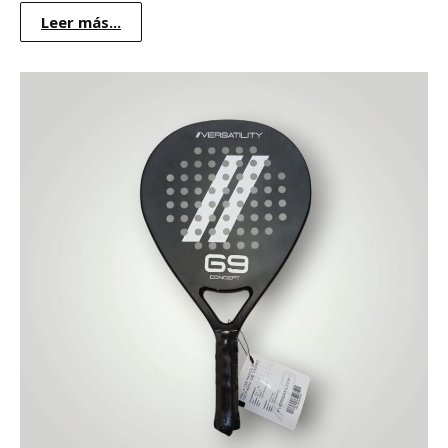
Leer más...