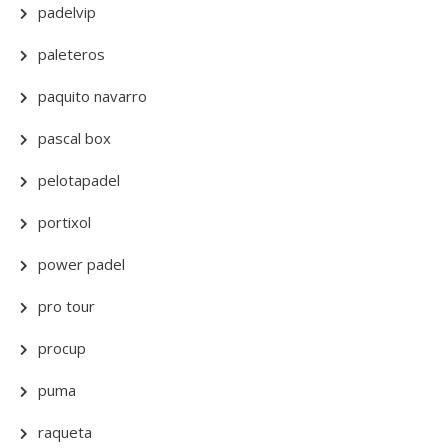
padelvip
paleteros
paquito navarro
pascal box
pelotapadel
portixol
power padel
pro tour
procup
puma
raqueta