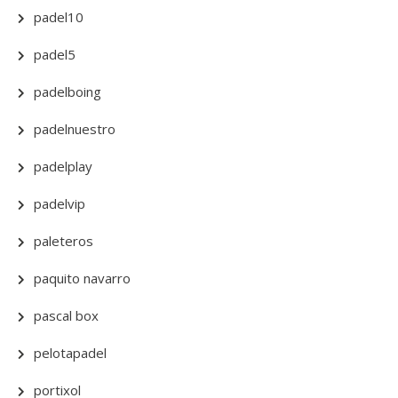
padel10
padel5
padelboing
padelnuestro
padelplay
padelvip
paleteros
paquito navarro
pascal box
pelotapadel
portixol