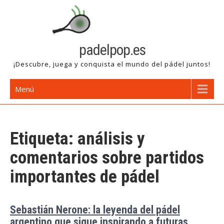
Saltar
al
contenido
padelpop.es
¡Descubre, juega y conquista el mundo del pádel juntos!
Menú
Etiqueta:
análisis y
comentarios sobre partidos
importantes de pádel
Sebastián Nerone: la leyenda del pádel
argentino que sigue inspirando a futuras