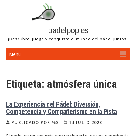
Saltar
al
contenido
padelpop.es
¡Descubre, juega y conquista el mundo del pádel juntos!
Menú
Etiqueta:
atmósfera única
La Experiencia del Pádel: Diversión,
Competencia y Compañerismo en la Pista
PUBLICADO POR %S
14 JULIO 2023
El pádel es mucho más que un deporte, es una experiencia