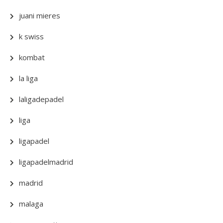
juani mieres
k swiss
kombat
la liga
laligadepadel
liga
ligapadel
ligapadelmadrid
madrid
malaga