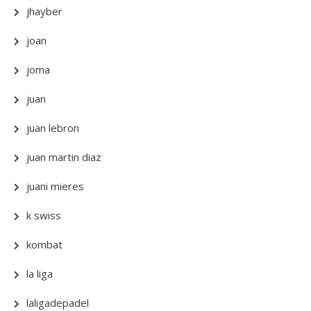
jhayber
joan
joma
juan
juan lebron
juan martin diaz
juani mieres
k swiss
kombat
la liga
laligadepadel