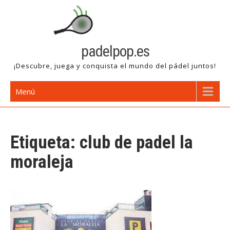
Saltar
al
contenido
padelpop.es
¡Descubre, juega y conquista el mundo del pádel juntos!
Menú
Etiqueta:
club de padel la
moraleja