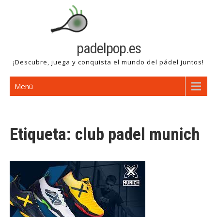
Saltar
al
contenido
padelpop.es
¡Descubre, juega y conquista el mundo del pádel juntos!
Menú
Etiqueta:
club padel munich