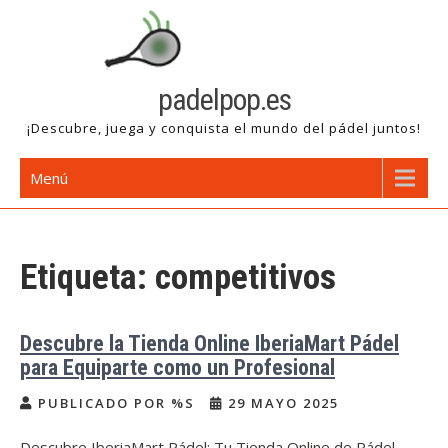
Saltar
al
contenido
padelpop.es
¡Descubre, juega y conquista el mundo del pádel juntos!
Menú
Etiqueta:
competitivos
Descubre la Tienda Online IberiaMart Pádel
para Equiparte como un Profesional
PUBLICADO POR %S
29 MAYO 2025
Descubre IberiaMart Pádel: Tu Tienda Online de Pádel