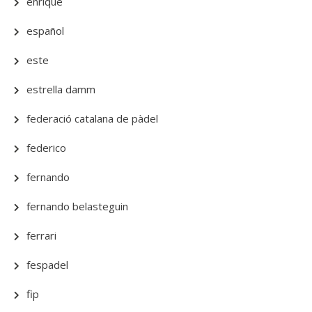
enrique
español
este
estrella damm
federació catalana de pàdel
federico
fernando
fernando belasteguin
ferrari
fespadel
fip