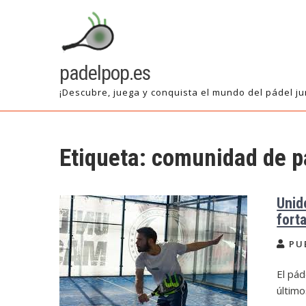
Saltar
al
contenido
padelpop.es
¡Descubre, juega y conquista el mundo del pádel ju
Etiqueta:
comunidad de p
Unid
fort
PU
El pá
último