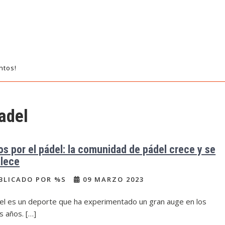
ntos!
adel
os por el pádel: la comunidad de pádel crece y se
alece
BLICADO POR %S
09 MARZO 2023
del es un deporte que ha experimentado un gran auge en los
s años. […]