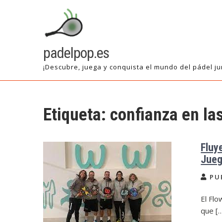
Saltar
al
contenido
padelpop.es
¡Descubre, juega y conquista el mundo del pádel ju
Etiqueta:
confianza en la
Fluy
Jue
PU
El Flo
que [