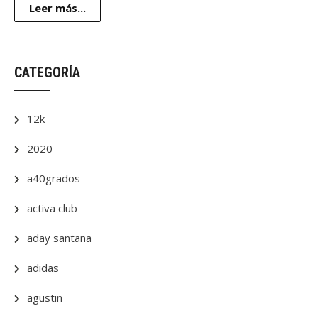
Leer más...
CATEGORÍA
12k
2020
a40grados
activa club
aday santana
adidas
agustin