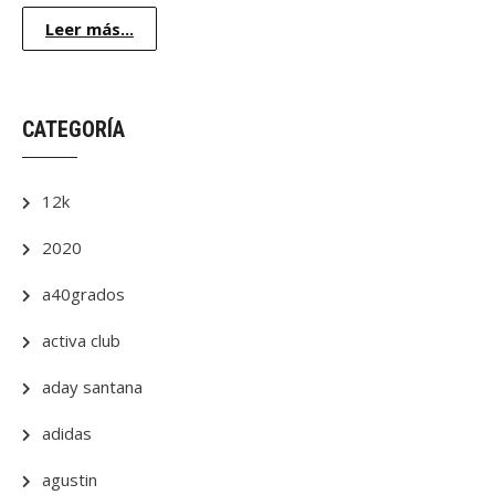
Leer más...
CATEGORÍA
12k
2020
a40grados
activa club
aday santana
adidas
agustin