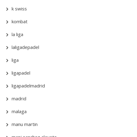
k swiss
kombat
la liga
laligadepadel
liga
ligapadel
ligapadelmadrid
madrid
malaga
manu martin