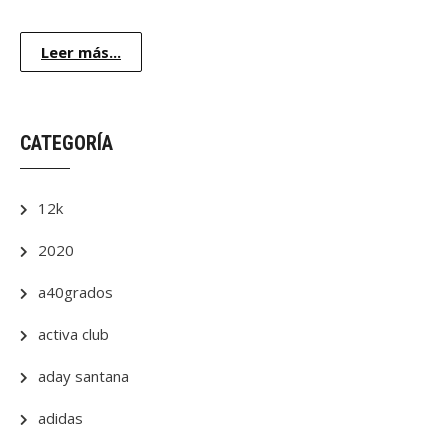
Leer más...
CATEGORÍA
12k
2020
a40grados
activa club
aday santana
adidas