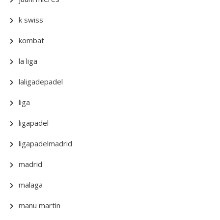
k swiss
kombat
la liga
laligadepadel
liga
ligapadel
ligapadelmadrid
madrid
malaga
manu martin