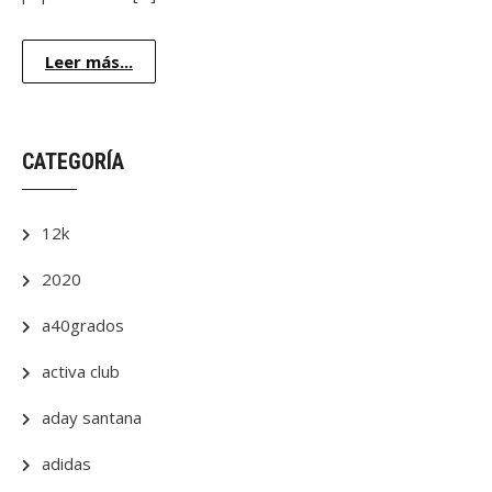
Leer más...
CATEGORÍA
12k
2020
a40grados
activa club
aday santana
adidas