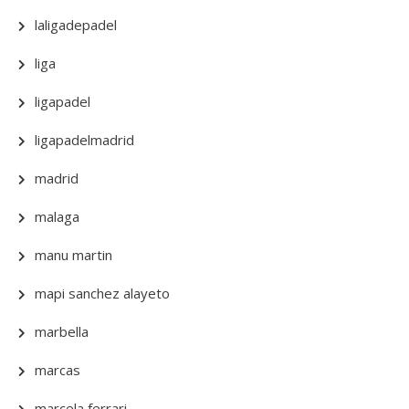
laligadepadel
liga
ligapadel
ligapadelmadrid
madrid
malaga
manu martin
mapi sanchez alayeto
marbella
marcas
marcela ferrari