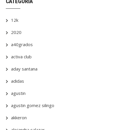
CATEGORÍA
12k
2020
a40grados
activa club
aday santana
adidas
agustin
agustin gomez silingo
akkeron
alejandra salazar