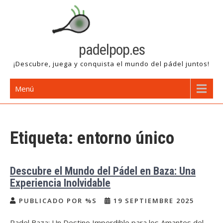
Saltar
al
contenido
padelpop.es
¡Descubre, juega y conquista el mundo del pádel juntos!
Menú
Etiqueta:
entorno único
Descubre el Mundo del Pádel en Baza: Una
Experiencia Inolvidable
PUBLICADO POR %S
19 SEPTIEMBRE 2025
Padel Baza: Un Destino Imperdible para los Amantes del