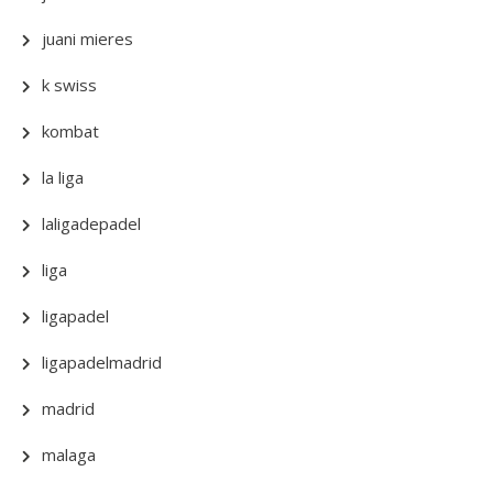
juani mieres
k swiss
kombat
la liga
laligadepadel
liga
ligapadel
ligapadelmadrid
madrid
malaga