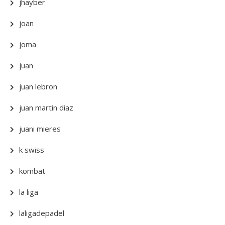
jhayber
joan
joma
juan
juan lebron
juan martin diaz
juani mieres
k swiss
kombat
la liga
laligadepadel