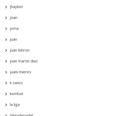
jhayber
joan
joma
juan
juan lebron
juan martin diaz
juani mieres
k swiss
kombat
la liga
laligadepadel