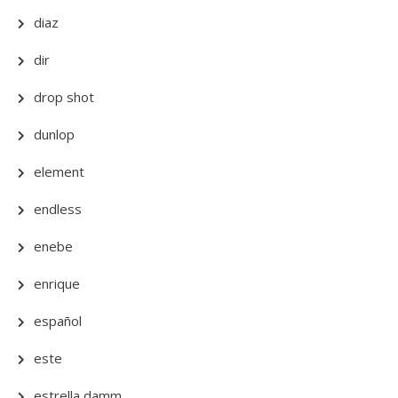
diaz
dir
drop shot
dunlop
element
endless
enebe
enrique
español
este
estrella damm