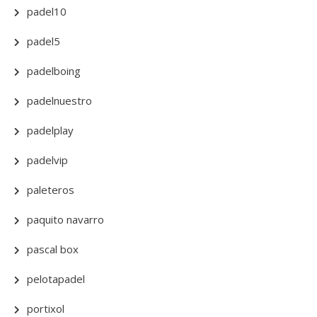
padel10
padel5
padelboing
padelnuestro
padelplay
padelvip
paleteros
paquito navarro
pascal box
pelotapadel
portixol