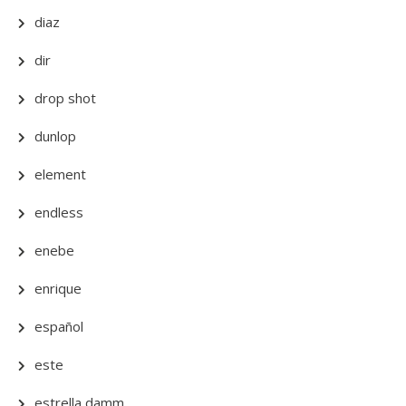
diaz
dir
drop shot
dunlop
element
endless
enebe
enrique
español
este
estrella damm