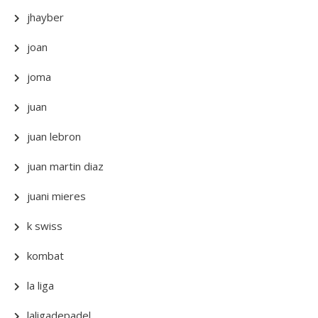
jhayber
joan
joma
juan
juan lebron
juan martin diaz
juani mieres
k swiss
kombat
la liga
laligadepadel