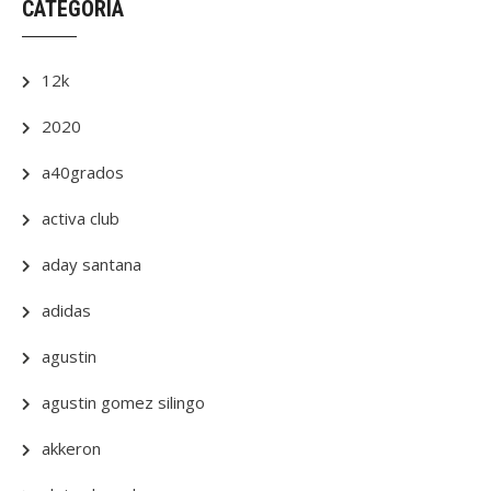
CATEGORÍA
12k
2020
a40grados
activa club
aday santana
adidas
agustin
agustin gomez silingo
akkeron