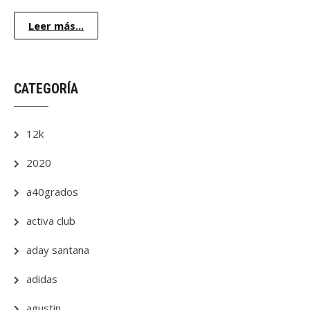
Leer más...
CATEGORÍA
12k
2020
a40grados
activa club
aday santana
adidas
agustin