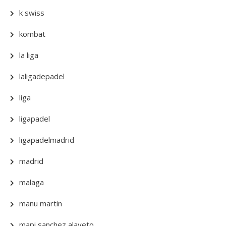
k swiss
kombat
la liga
laligadepadel
liga
ligapadel
ligapadelmadrid
madrid
malaga
manu martin
mapi sanchez alayeto