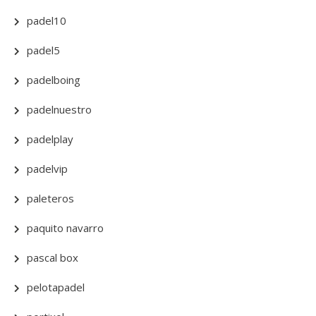
padel10
padel5
padelboing
padelnuestro
padelplay
padelvip
paleteros
paquito navarro
pascal box
pelotapadel