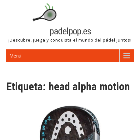
Saltar
al
contenido
padelpop.es
¡Descubre, juega y conquista el mundo del pádel juntos!
Menú
Etiqueta:
head alpha motion