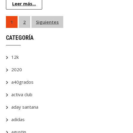
Leer más...
Paginación
1
2
Siguientes
de
CATEGORÍA
entradas
12k
2020
a40grados
activa club
aday santana
adidas
agustin