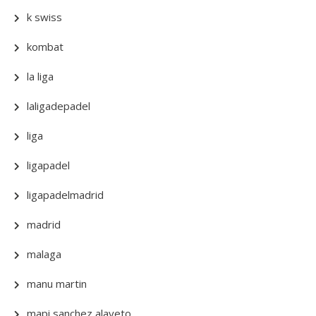
k swiss
kombat
la liga
laligadepadel
liga
ligapadel
ligapadelmadrid
madrid
malaga
manu martin
mapi sanchez alayeto