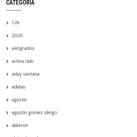
CATEGORÍA
12k
2020
a40grados
activa club
aday santana
adidas
agustin
agustin gomez silingo
akkeron