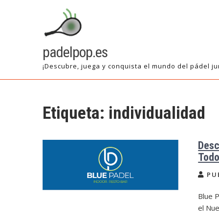
Saltar
al
contenido
padelpop.es
¡Descubre, juega y conquista el mundo del pádel ju
Etiqueta:
individualidad
Desc
Todo
PU
Blue 
el Nue