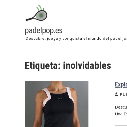
Saltar
al
contenido
padelpop.es
¡Descubre, juega y conquista el mundo del pádel ju
Etiqueta:
inolvidables
Expl
PU
Descub
Una Ex