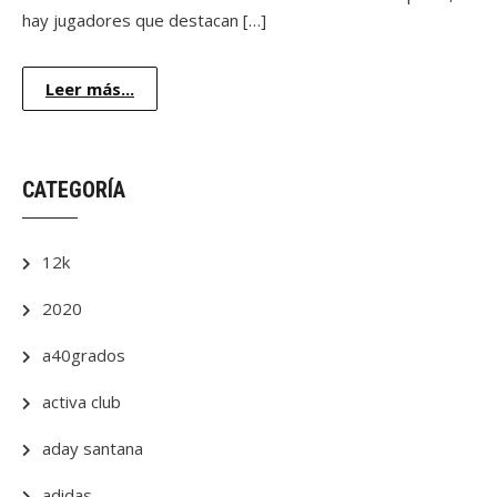
hay jugadores que destacan […]
Leer más...
CATEGORÍA
12k
2020
a40grados
activa club
aday santana
adidas