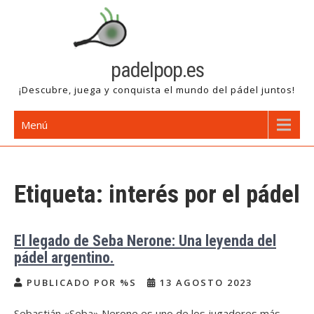
Saltar
al
contenido
padelpop.es
¡Descubre, juega y conquista el mundo del pádel juntos!
Menú
Etiqueta:
interés por el pádel
El legado de Seba Nerone: Una leyenda del
pádel argentino.
PUBLICADO POR %S
13 AGOSTO 2023
Sebastián «Seba» Nerone es uno de los jugadores más