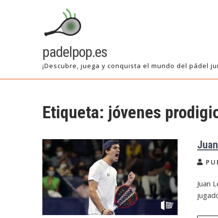
Saltar
al
contenido
padelpop.es
¡Descubre, juega y conquista el mundo del pádel ju
Etiqueta:
jóvenes prodigi
Juan
PU
Juan L
jugado