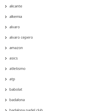
alicante
alkemia
alvaro
alvaro cepero
amazon
asics
atletismo
atp
babolat
badalona
badalona padel club