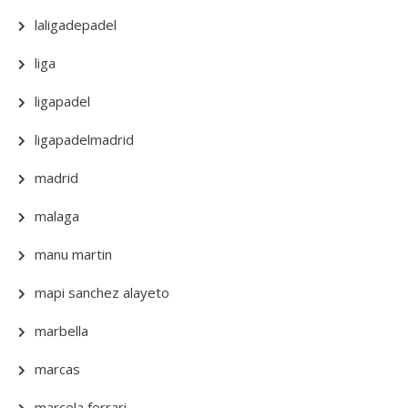
laligadepadel
liga
ligapadel
ligapadelmadrid
madrid
malaga
manu martin
mapi sanchez alayeto
marbella
marcas
marcela ferrari