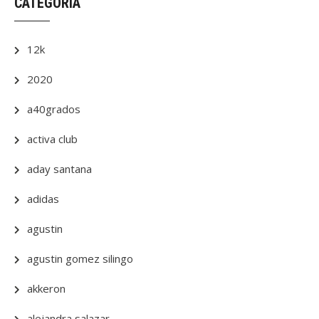
CATEGORÍA
12k
2020
a40grados
activa club
aday santana
adidas
agustin
agustin gomez silingo
akkeron
alejandra salazar