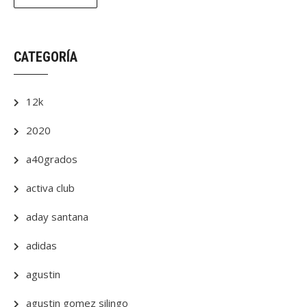
CATEGORÍA
12k
2020
a40grados
activa club
aday santana
adidas
agustin
agustin gomez silingo