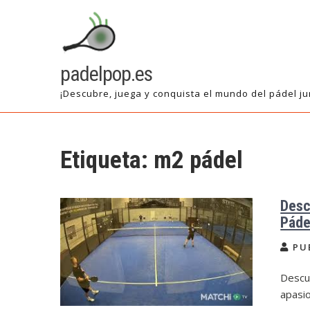
Saltar
al
contenido
padelpop.es
¡Descubre, juega y conquista el mundo del pádel ju
Etiqueta:
m2 pádel
Desc
Páde
PU
Descub
apasio