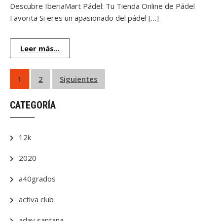
Descubre IberiaMart Pádel: Tu Tienda Online de Pádel
Favorita Si eres un apasionado del pádel […]
Leer más...
Paginación
1
2
Siguientes
de
CATEGORÍA
entradas
12k
2020
a40grados
activa club
aday santana