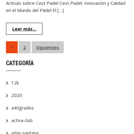
Artículo sobre Cest Padel Cest Padel: Innovación y Calidad
en el Mundo del Pádel El […]
Leer más...
Paginación
1
2
Siguientes
de
CATEGORÍA
entradas
12k
2020
a40grados
activa club
aday santana