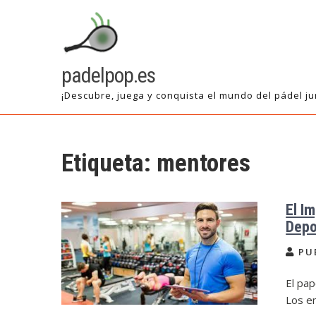
Saltar
al
contenido
padelpop.es
¡Descubre, juega y conquista el mundo del pádel ju
Etiqueta:
mentores
El I
Depo
PU
El pa
Los e