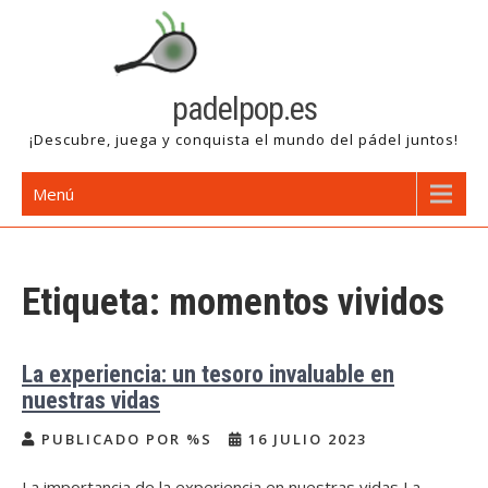
Saltar
al
contenido
padelpop.es
¡Descubre, juega y conquista el mundo del pádel juntos!
Menú
Etiqueta:
momentos vividos
La experiencia: un tesoro invaluable en
nuestras vidas
PUBLICADO POR %S
16 JULIO 2023
La importancia de la experiencia en nuestras vidas La