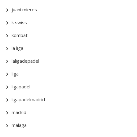
juani mieres
k swiss
kombat
la liga
laligadepadel
liga
ligapadel
ligapadelmadrid
madrid
malaga