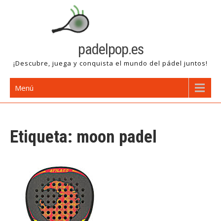
Saltar
al
contenido
padelpop.es
¡Descubre, juega y conquista el mundo del pádel juntos!
Menú
Etiqueta:
moon padel