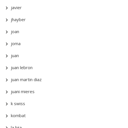
javier
jhayber
joan
joma
juan
juan lebron
juan martin diaz
juani mieres
k swiss
kombat
la liga