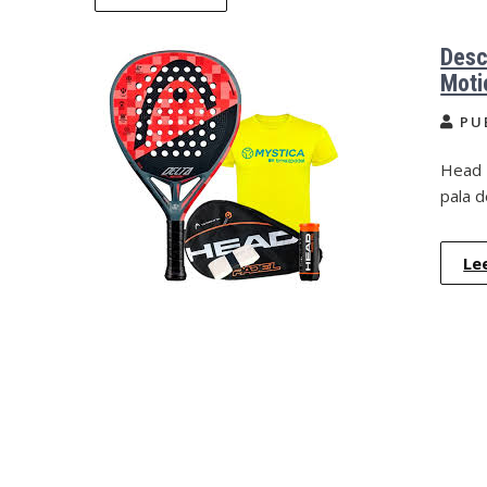
Desc
Moti
PU
Head 
pala d
Le