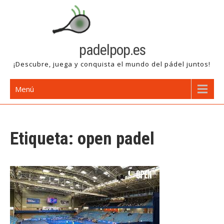
Saltar
al
contenido
padelpop.es
¡Descubre, juega y conquista el mundo del pádel juntos!
Menú
Etiqueta:
open padel