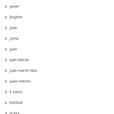
javier
jhayber
joan
joma
juan
juan lebron
juan martin diaz
juani mieres
k swiss
kombat
la liga